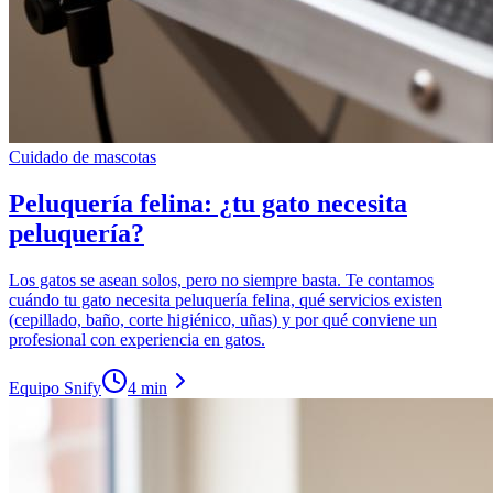
Cuidado de mascotas
Peluquería felina: ¿tu gato necesita
peluquería?
Los gatos se asean solos, pero no siempre basta. Te contamos
cuándo tu gato necesita peluquería felina, qué servicios existen
(cepillado, baño, corte higiénico, uñas) y por qué conviene un
profesional con experiencia en gatos.
Equipo Snify
4 min