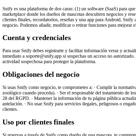
Snify es una plataforma de dos caras: (1) un software (SaaS) para que
marketplace donde los dueños de mascotas descubren negocios y reserva
clientes finales, recordatorios, reseñas y una app para Android. Snify 
negocio. Podemos añadir, modificar o retirar funciones para mejorar el
Cuenta y credenciales
Para usar Snify debes registrarte y facilitar información veraz y actua
inmediato a soporte@snify.app si sospechas un acceso no autorizado.
actividad sospechosa para proteger la plataforma.
Obligaciones del negocio
Si usas Snify como negocio, te comprometes a: · Cumplir la normativa a
zoológico cuando proceda). · Ser el responsable del tratamiento de lo
28 del RGPD. · Mantener la información de tu página pública actualizad
antelación. · No usar Snify para servicios ilegales, peligrosos o engañ
clientes.
Uso por clientes finales
Si reservas a través de Snify como dueño de una mascota, te compromete