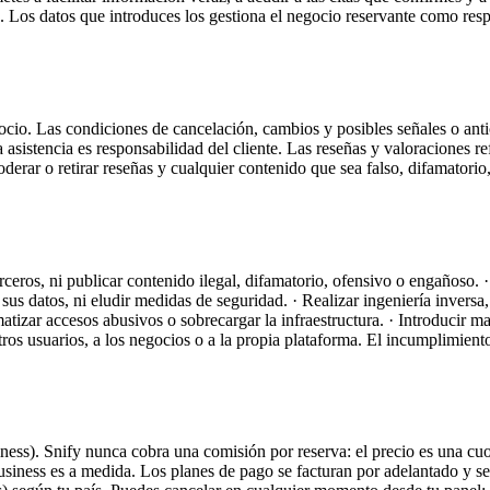
to. Los datos que introduces los gestiona el negocio reservante como res
ocio. Las condiciones de cancelación, cambios y posibles señales o antic
asistencia es responsabilidad del cliente. Las reseñas y valoraciones re
erar o retirar reseñas y cualquier contenido que sea falso, difamatorio,
ceros, ni publicar contenido ilegal, difamatorio, ofensivo o engañoso. · 
 sus datos, ni eludir medidas de seguridad. · Realizar ingeniería inversa
matizar accesos abusivos o sobrecargar la infraestructura. · Introducir
tros usuarios, a los negocios o a la propia plataforma. El incumplimiento
iness). Snify nunca cobra una comisión por reserva: el precio es una cuo
usiness es a medida. Los planes de pago se facturan por adelantado y se