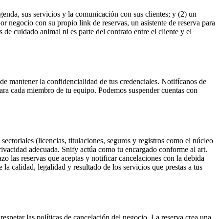
enda, sus servicios y la comunicación con sus clientes; y (2) un
r negocio con su propio link de reservas, un asistente de reserva para
de cuidado animal ni es parte del contrato entre el cliente y el
y de mantener la confidencialidad de tus credenciales. Notifícanos de
 para cada miembro de tu equipo. Podemos suspender cuentas con
ctoriales (licencias, titulaciones, seguros y registros como el núcleo
 privacidad adecuada. Snify actúa como tu encargado conforme al art.
zo las reservas que aceptas y notificar cancelaciones con la debida
la calidad, legalidad y resultado de los servicios que prestas a tus
respetar las políticas de cancelación del negocio. La reserva crea una