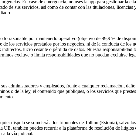
de urgencias. En caso de emergencia, no uses la app para gestionar la ci
ado de sus servicios, así como de contar con las titulaciones, licencias 
ultado.
do lo razonable por mantenerlo operativo (objetivo de 99,9 % de disponi
e de los servicios prestados por los negocios, ni de la conducta de los n
indirectos, lucro cesante o pérdida de datos. Nuestra responsabilidad t
érminos excluye o limita responsabilidades que no puedan excluirse lega
s administradores y empleados, frente a cualquier reclamación, daño, 
minos o de la ley, el contenido que publiques, o los servicios que prest
imiento.
lquier disputa se someterá a los tribunales de Tallinn (Estonia), salvo 
n la UE, también puedes recurrir a la plataforma de resolución de litigi
a la vía judicial.