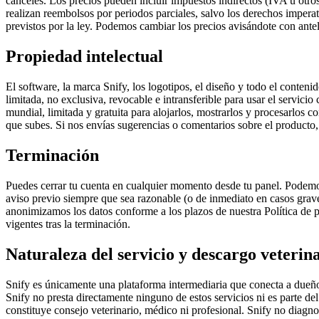
canceles. Los precios pueden incluir impuestos indirectos (IVA u otro
realizan reembolsos por periodos parciales, salvo los derechos impera
previstos por la ley. Podemos cambiar los precios avisándote con ante
Propiedad intelectual
El software, la marca Snify, los logotipos, el diseño y todo el conte
limitada, no exclusiva, revocable e intransferible para usar el servici
mundial, limitada y gratuita para alojarlos, mostrarlos y procesarlos c
que subes. Si nos envías sugerencias o comentarios sobre el producto
Terminación
Puedes cerrar tu cuenta en cualquier momento desde tu panel. Podemos
aviso previo siempre que sea razonable (o de inmediato en casos grave
anonimizamos los datos conforme a los plazos de nuestra Política de pr
vigentes tras la terminación.
Naturaleza del servicio y descargo veterin
Snify es únicamente una plataforma intermediaria que conecta a dueños
Snify no presta directamente ninguno de estos servicios ni es parte del
constituye consejo veterinario, médico ni profesional. Snify no diagn