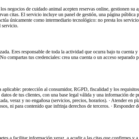
 los negocios de cuidado animal acepten reservas online, gestionen su ag
n citas. El servicio incluye un panel de gestión, una página pública po
actúa únicamente como intermediario tecnológico: no presta los servicios 
 servicio.
lizada. Eres responsable de toda la actividad que ocurra bajo tu cuenta 
 No compartas tus credenciales: crea una cuenta o un acceso separado
plicable: protección al consumidor, RGPD, fiscalidad y los requisitos se
s datos de tus clientes, con una base legal válida y una información de
a, veraz y no engañosa (servicios, precios, horarios). · Atender en pla
osos, ni para contenido que infrinja derechos de terceros. · Responder de 
s a facilitar información veraz, a acudir a las citas que confirmes y a 