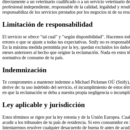
directamente a un veterinario cualificado o a un servicio veterinario 
profesional independiente, responsable de la calidad, legalidad y result
responsabiliza de los servicios prestados por los negocios ni de su res
Limitación de responsabilidad
El servicio se ofrece "tal cual" y "según disponibilidad". Hacemos to
errores o que se ajuste a todas tus expectativas. Snify no es responsabl
En la máxima medida permitida por la ley, quedan excluidos los daños 
meses anteriores al hecho que origine la reclamación. Nada en estos t
normativa de consumo de tu país.
Indemnización
Te comprometes a mantener indemne a Michael Pickman OÜ (Snify), su
derive de: tu uso indebido del servicio, el incumplimiento de estos tér
en que la reclamación se deba a nuestra propia negligencia o incumpl
Ley aplicable y jurisdicción
Estos términos se rigen por la ley estonia y de la Unión Europea. Cua
acudir a los tribunales de tu país de residencia. Si eres consumidor e
Intentaremos resolver cualquier desacuerdo de buena fe antes de acudir 