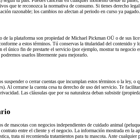
s) según tu país. Puedes cancelar en cualquier momento desde tu panel; 
tivos que te reconozca la normativa de consumo. Si tienes derecho lega
lación razonable; los cambios no afectan al periodo en curso ya pagado
nido de la plataforma son propiedad de Michael Pickman OÜ o de sus lice
o conforme a estos términos. Tú conservas la titularidad del contenido y 
on el único fin de prestarte el servicio (por ejemplo, mostrar tu negocio
, podremos usarlos libremente para mejorarlo.
 suspender o cerrar cuentas que incumplan estos términos o la ley, o q
s). Al cerrarse la cuenta cesa tu derecho de uso del servicio. Te facil
ivacidad. Las cláusulas que por su naturaleza deban subsistir (propiedad
ario
 de mascotas con negocios independientes de cuidado animal (peluquerías
 contrato entre el cliente y el negocio. La información mostrada en la a
ostica, trata ni recomienda tratamientos para tu mascota. Ante cualquier