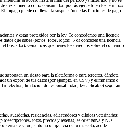
mantendrás el acceso hasta el final del periodo ya facturado y no se
l de desistimiento como consumidor, podrás ejercerlo en los términos
. El impago puede conllevar la suspensión de las funciones de pago.
nciantes y están protegidos por la ley. Te concedemos una licencia
los datos que subes (textos, fotos, logos). Nos concedes una licencia
 en el buscador). Garantizas que tienes los derechos sobre el contenido
ue supongan un riesgo para la plataforma o para terceros, dándote
itamos un export de tus datos (por ejemplo, en CSV) y eliminamos o
 intelectual, limitación de responsabilidad, ley aplicable) seguirán
, guarderías, residencias, adiestradores y clínicas veterinarias).
pp (descripciones, fotos, precios y reseñas) es orientativa y NO
 problema de salud, síntoma o urgencia de tu mascota, acude