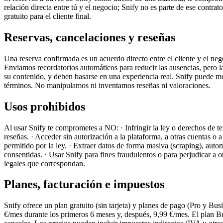
relación directa entre tú y el negocio; Snify no es parte de ese contra
gratuito para el cliente final.
Reservas, cancelaciones y reseñas
Una reserva confirmada es un acuerdo directo entre el cliente y el neg
Enviamos recordatorios automáticos para reducir las ausencias, pero la 
su contenido, y deben basarse en una experiencia real. Snify puede mod
términos. No manipulamos ni inventamos reseñas ni valoraciones.
Usos prohibidos
Al usar Snify te comprometes a NO: · Infringir la ley o derechos de ter
reseñas. · Acceder sin autorización a la plataforma, a otras cuentas o a
permitido por la ley. · Extraer datos de forma masiva (scraping), auto
consentidas. · Usar Snify para fines fraudulentos o para perjudicar a o
legales que correspondan.
Planes, facturación e impuestos
Snify ofrece un plan gratuito (sin tarjeta) y planes de pago (Pro y Bus
€/mes durante los primeros 6 meses y, después, 9,99 €/mes. El plan B