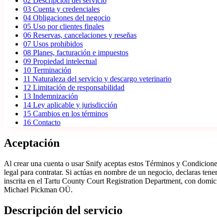
02
Descripción del servicio
03
Cuenta y credenciales
04
Obligaciones del negocio
05
Uso por clientes finales
06
Reservas, cancelaciones y reseñas
07
Usos prohibidos
08
Planes, facturación e impuestos
09
Propiedad intelectual
10
Terminación
11
Naturaleza del servicio y descargo veterinario
12
Limitación de responsabilidad
13
Indemnización
14
Ley aplicable y jurisdicción
15
Cambios en los términos
16
Contacto
Aceptación
Al crear una cuenta o usar Snify aceptas estos Términos y Condiciones
legal para contratar. Si actúas en nombre de un negocio, declaras ten
inscrita en el Tartu County Court Registration Department, con domic
Michael Pickman OÜ.
Descripción del servicio