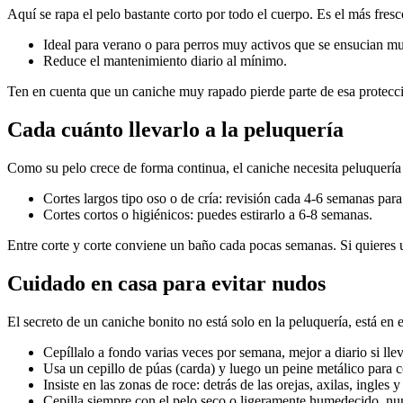
Aquí se rapa el pelo bastante corto por todo el cuerpo. Es el más fresc
Ideal para verano o para perros muy activos que se ensucian m
Reduce el mantenimiento diario al mínimo.
Ten en cuenta que un caniche muy rapado pierde parte de esa protecció
Cada cuánto llevarlo a la peluquería
Como su pelo crece de forma continua, el caniche necesita peluquerí
Cortes largos tipo oso o de cría: revisión cada 4-6 semanas par
Cortes cortos o higiénicos: puedes estirarlo a 6-8 semanas.
Entre corte y corte conviene un baño cada pocas semanas. Si quieres u
Cuidado en casa para evitar nudos
El secreto de un caniche bonito no está solo en la peluquería, está en e
Cepíllalo a fondo varias veces por semana, mejor a diario si llev
Usa un cepillo de púas (carda) y luego un peine metálico para c
Insiste en las zonas de roce: detrás de las orejas, axilas, ingle
Cepilla siempre con el pelo seco o ligeramente humedecido, nun