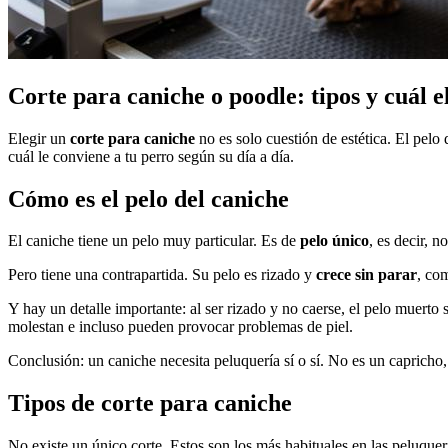
Corte para caniche o poodle: tipos y cuál e
Elegir un
corte para caniche
no es solo cuestión de estética. El pelo 
cuál le conviene a tu perro según su día a día.
Cómo es el pelo del caniche
El caniche tiene un pelo muy particular. Es de
pelo único
, es decir, 
Pero tiene una contrapartida. Su pelo es rizado y
crece sin parar
, com
Y hay un detalle importante: al ser rizado y no caerse, el pelo muert
molestan e incluso pueden provocar problemas de piel.
Conclusión: un caniche necesita peluquería sí o sí. No es un capricho,
Tipos de corte para caniche
No existe un único corte. Estos son los más habituales en las peluque