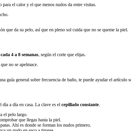
o para el calor y el que menos nudos da entre visitas.
ucho.
n que da su pelo, así que en pleno sol cuida que no se queme la piel.
a
cada 4 a 8 semanas
, según el corte que elijas.
a que no se apelmace.
na guía general sobre frecuencia de baño, te puede ayudar el artículo 
l día a día en casa. La clave es el
cepillado constante
.
a el pelo largo.
omprobar que llegas hasta la piel.
s y patas. Ahí es donde se forman los nudos primero.
ca un nudo en seco a tirones.