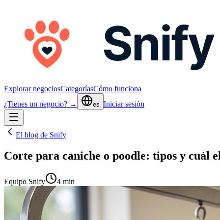
Explorar negocios
Categorías
Cómo funciona
¿Tienes un negocio? →
Iniciar sesión
es
El blog de Snify
Corte para caniche o poodle: tipos y cuál e
Equipo Snify
4 min