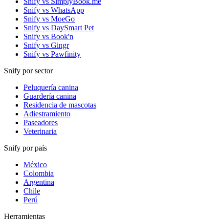
Snify vs SimplyBook.me
Snify vs WhatsApp
Snify vs MoeGo
Snify vs DaySmart Pet
Snify vs Book'n
Snify vs Gingr
Snify vs Pawfinity
Snify por sector
Peluquería canina
Guardería canina
Residencia de mascotas
Adiestramiento
Paseadores
Veterinaria
Snify por país
México
Colombia
Argentina
Chile
Perú
Herramientas