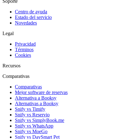
Soporte
Centro de ayuda
Estado del servicio
Novedades
Legal
Privacidad
Términos
Cookies
Recursos
Comparativas
Comparativas
Mejor software de reservas
Alternativa a Booksy
Alternativas a Booksy
Snify vs Timify
Snify vs Reservio
Snify vs SimplyBook.me
Snify vs WhatsApp
Snify vs MoeGo
Snify vs DaySmart Pet