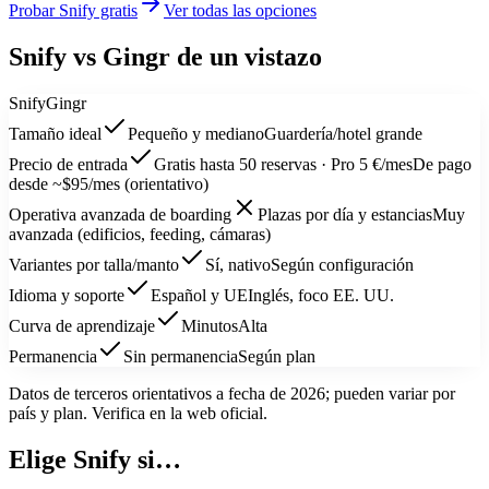
Probar Snify gratis
Ver todas las opciones
Snify vs
Gingr
de un vistazo
Snify
Gingr
Tamaño ideal
Pequeño y mediano
Guardería/hotel grande
Precio de entrada
Gratis hasta 50 reservas · Pro 5 €/mes
De pago
desde ~$95/mes (orientativo)
Operativa avanzada de boarding
Plazas por día y estancias
Muy
avanzada (edificios, feeding, cámaras)
Variantes por talla/manto
Sí, nativo
Según configuración
Idioma y soporte
Español y UE
Inglés, foco EE. UU.
Curva de aprendizaje
Minutos
Alta
Permanencia
Sin permanencia
Según plan
Datos de terceros orientativos a fecha de 2026; pueden variar por
país y plan. Verifica en la web oficial.
Elige Snify si…