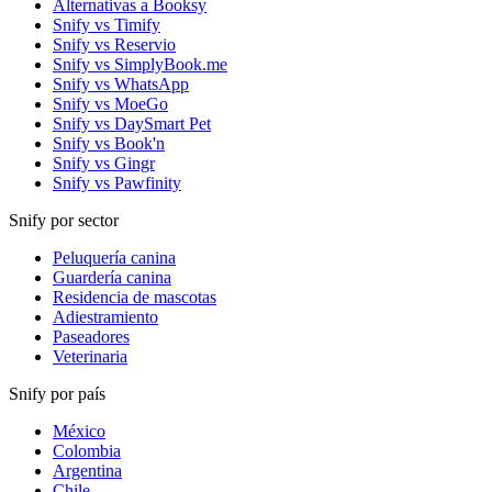
Alternativas a Booksy
Snify vs Timify
Snify vs Reservio
Snify vs SimplyBook.me
Snify vs WhatsApp
Snify vs MoeGo
Snify vs DaySmart Pet
Snify vs Book'n
Snify vs Gingr
Snify vs Pawfinity
Snify por sector
Peluquería canina
Guardería canina
Residencia de mascotas
Adiestramiento
Paseadores
Veterinaria
Snify por país
México
Colombia
Argentina
Chile