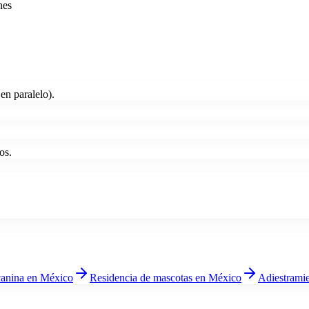
nes
en paralelo).
os.
canina
en México
Residencia de mascotas
en México
Adiestrami