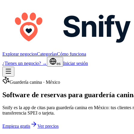
Explorar negocios
Categorías
Cómo funciona
¿Tienes un negocio? →
Iniciar sesión
es
Guardería canina
·
México
Software de reservas para guardería cani
Snify es la app de citas para
guardería canina
en México
: tus cliente
transferencia SPEI o tarjeta
.
Empieza gratis
Ver precios