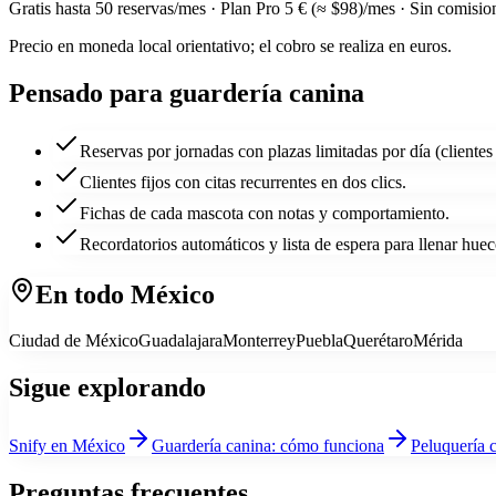
Gratis hasta
50
reservas/mes · Plan Pro
5 € (≈ $98)
/mes · Sin comisio
Precio en moneda local orientativo; el cobro se realiza en euros.
Pensado para
guardería canina
Reservas por jornadas con plazas limitadas por día (clientes 
Clientes fijos con citas recurrentes en dos clics.
Fichas de cada mascota con notas y comportamiento.
Recordatorios automáticos y lista de espera para llenar huec
En todo
México
Ciudad de México
Guadalajara
Monterrey
Puebla
Querétaro
Mérida
Sigue explorando
Snify
en México
Guardería canina
: cómo funciona
Peluquería 
Preguntas frecuentes