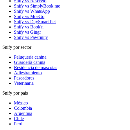
Snify vs Reservio
Snify vs SimplyBook.me
Snify vs WhatsApp
Snify vs MoeGo
Snify vs DaySmart Pet
Snify vs Book'n
Snify vs Gingr
Snify vs Pawfinity
Snify por sector
Peluquería canina
Guardería canina
Residencia de mascotas
Adiestramiento
Paseadores
Veterinaria
Snify por país
México
Colombia
Argentina
Chile
Perú