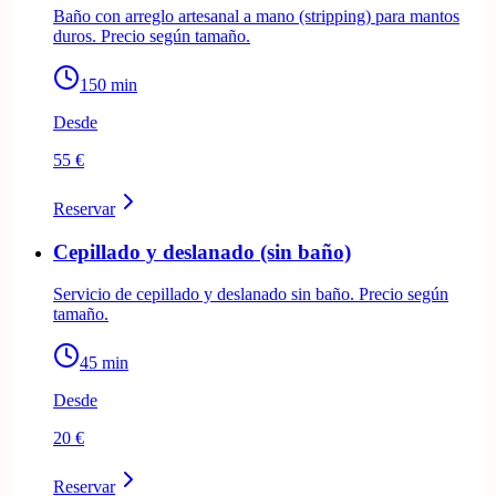
Baño con arreglo artesanal a mano (stripping) para mantos
duros. Precio según tamaño.
150
min
Desde
55 €
Reservar
Cepillado y deslanado (sin baño)
Servicio de cepillado y deslanado sin baño. Precio según
tamaño.
45
min
Desde
20 €
Reservar