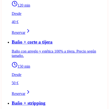
120
min
Desde
40 €
Reservar
Baño + corte a tijera
Baño con arreglo y estética 100% a tijera. Precio según
tamaño.
150
min
Desde
50 €
Reservar
Baño + stripping